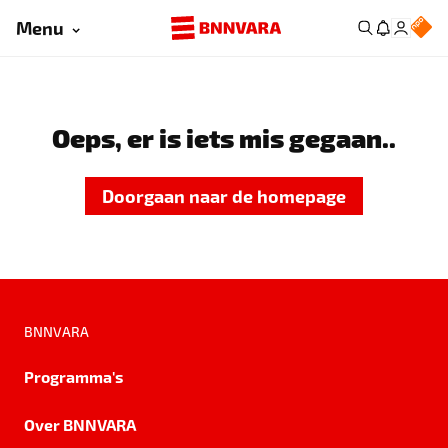
Menu
Oeps, er is iets mis gegaan..
Doorgaan naar de homepage
BNNVARA
Programma's
Over BNNVARA