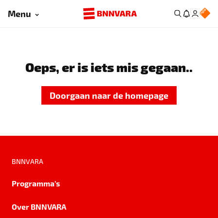
Menu
Oeps, er is iets mis gegaan..
Doorgaan naar de homepage
BNNVARA
Programma's
Over BNNVARA