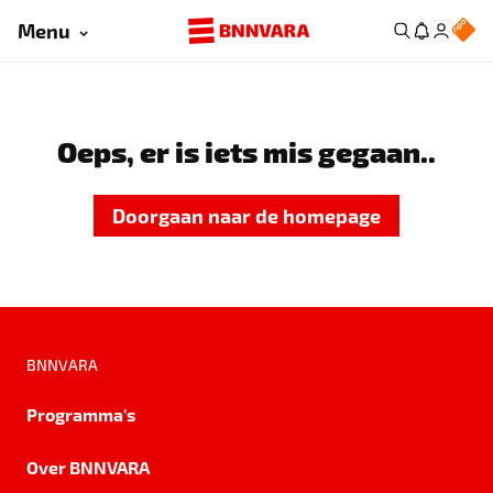
Menu
Oeps, er is iets mis gegaan..
Doorgaan naar de homepage
BNNVARA
Programma's
Over BNNVARA