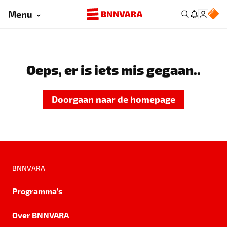
Menu
Oeps, er is iets mis gegaan..
Doorgaan naar de homepage
BNNVARA
Programma's
Over BNNVARA