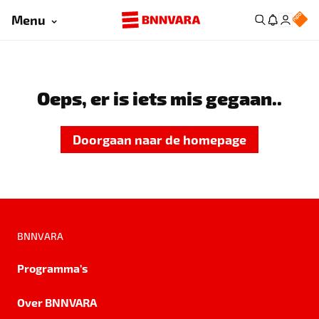
Menu
Oeps, er is iets mis gegaan..
Doorgaan naar de homepage
BNNVARA
Programma's
Over BNNVARA