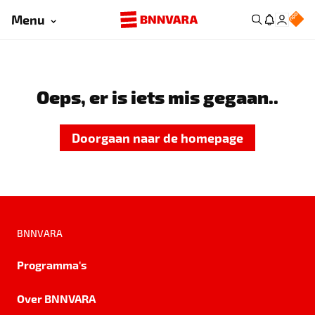
Menu
Oeps, er is iets mis gegaan..
Doorgaan naar de homepage
BNNVARA
Programma's
Over BNNVARA