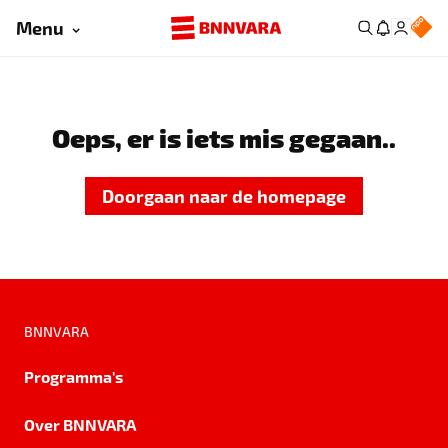
Menu
Oeps, er is iets mis gegaan..
Doorgaan naar de homepage
BNNVARA
Programma's
Over BNNVARA