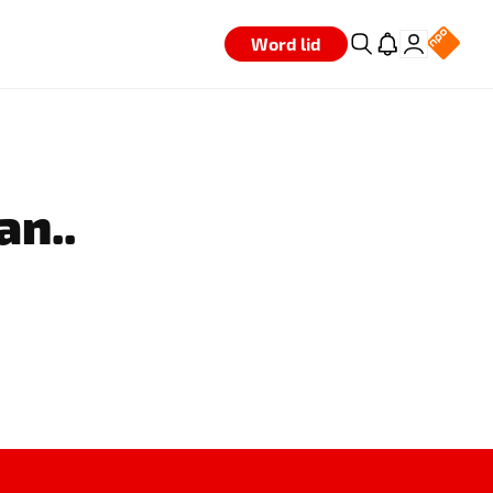
Word lid
an..