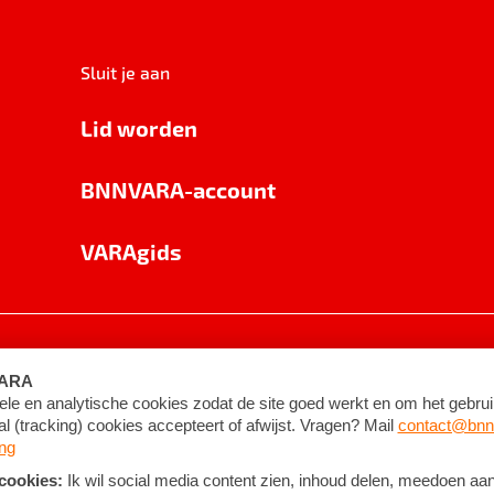
Sluit je aan
Lid worden
BNNVARA-account
VARAgids
voorwaarden
©
2026
BNNVARA