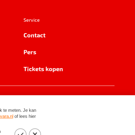
Service
Contact
Pers
Tickets kopen
RSIN 8531 62 402