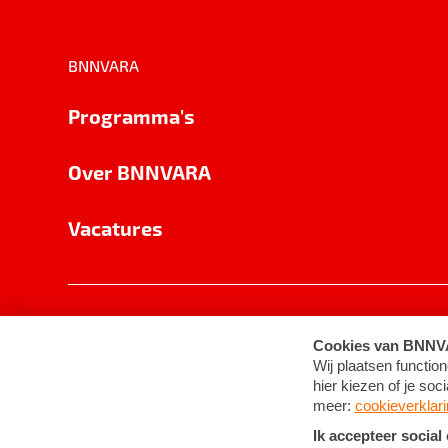
BNNVARA
Programma's
Over BNNVARA
Vacatures
Privacy
Cookie-instellingen
Algemene 