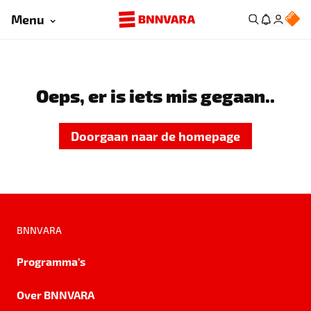
Menu
Oeps, er is iets mis gegaan..
Doorgaan naar de homepage
BNNVARA
Programma's
Over BNNVARA