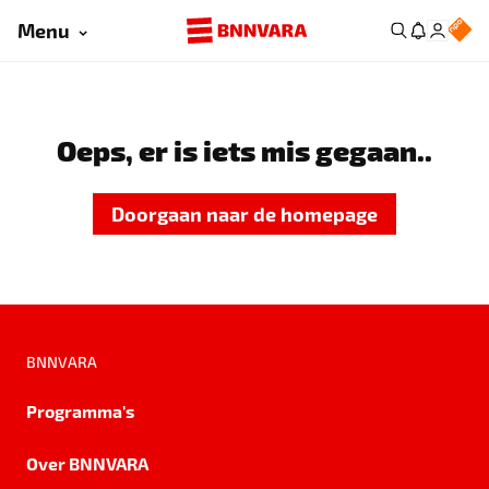
Menu
Oeps, er is iets mis gegaan..
Doorgaan naar de homepage
BNNVARA
Programma's
Over BNNVARA