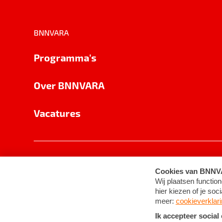
BNNVARA
Programma's
Over BNNVARA
Vacatures
Privacy
Cookie-instellingen
Algemene 