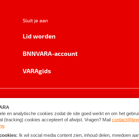
Sluit je aan
Lid worden
BNNVARA-account
VARAgids
voorwaarden
©
2026
BNNVARA