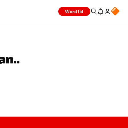
Word lid
an..