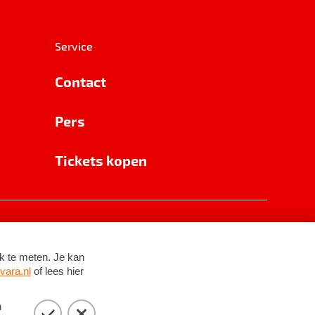
Service
Contact
Pers
Tickets kopen
RSIN 8531 62 402