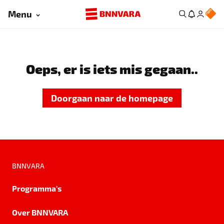
Menu
Oeps, er is iets mis gegaan..
Doorgaan naar de homepage
BNNVARA
Programma's
Over BNNVARA