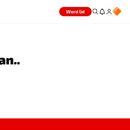
Word lid
an..