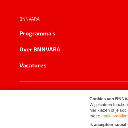
BNNVARA
Programma's
Over BNNVARA
Vacatures
Privacy
Cookie-instellingen
Algemene 