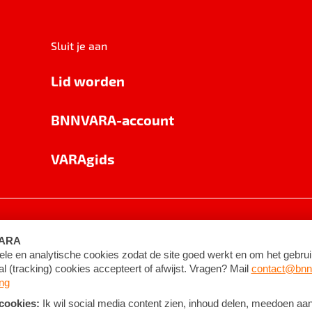
Sluit je aan
Lid worden
BNNVARA-account
VARAgids
voorwaarden
©
2026
BNNVARA