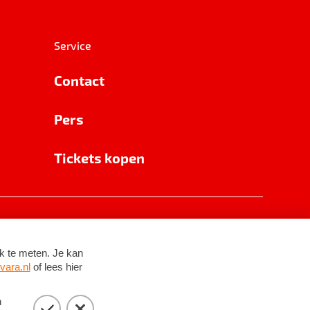
Service
Contact
Pers
Tickets kopen
RSIN 8531 62 402