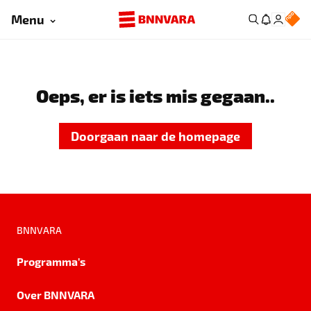
Menu
Oeps, er is iets mis gegaan..
Doorgaan naar de homepage
BNNVARA
Programma's
Over BNNVARA