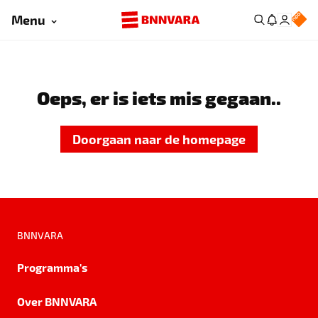
Menu
Oeps, er is iets mis gegaan..
Doorgaan naar de homepage
BNNVARA
Programma's
Over BNNVARA