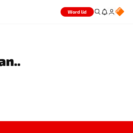
Word lid
an..