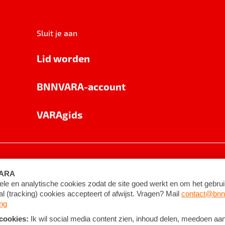
Sluit je aan
Lid worden
BNNVARA-account
VARAgids
voorwaarden
©
2026
BNNVARA