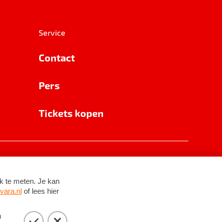
Service
Contact
Pers
Tickets kopen
RSIN 8531 62 402