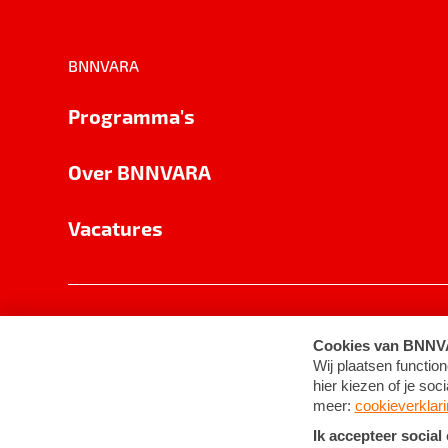
BNNVARA
Programma's
Over BNNVARA
Vacatures
Privacy
Cookie-instellingen
Algemene 