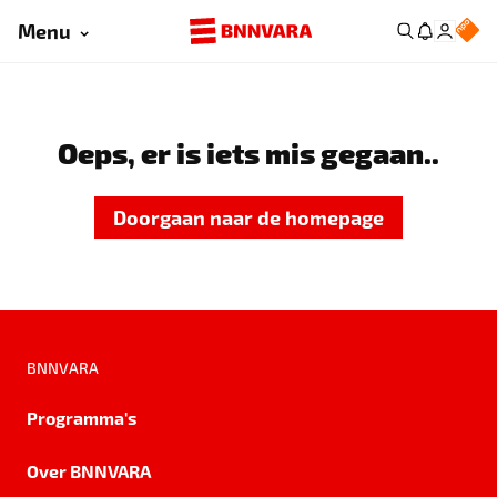
Menu
Oeps, er is iets mis gegaan..
Doorgaan naar de homepage
BNNVARA
Programma's
Over BNNVARA