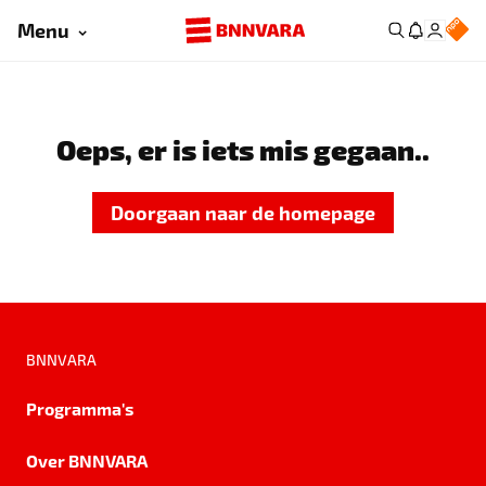
Menu
Oeps, er is iets mis gegaan..
Doorgaan naar de homepage
BNNVARA
Programma's
Over BNNVARA