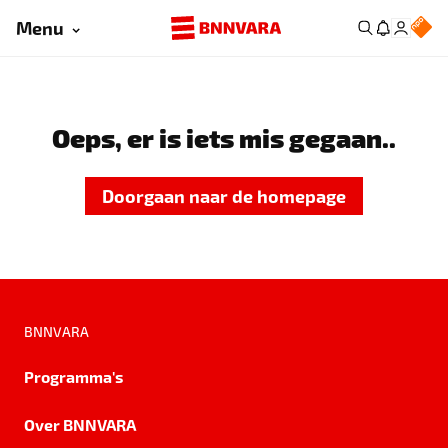
Menu
Oeps, er is iets mis gegaan..
Doorgaan naar de homepage
BNNVARA
Programma's
Over BNNVARA