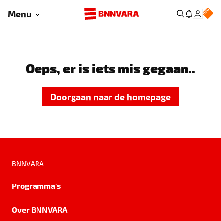
Menu
Oeps, er is iets mis gegaan..
Doorgaan naar de homepage
BNNVARA
Programma's
Over BNNVARA