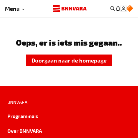
Menu
Oeps, er is iets mis gegaan..
Doorgaan naar de homepage
BNNVARA
Programma's
Over BNNVARA