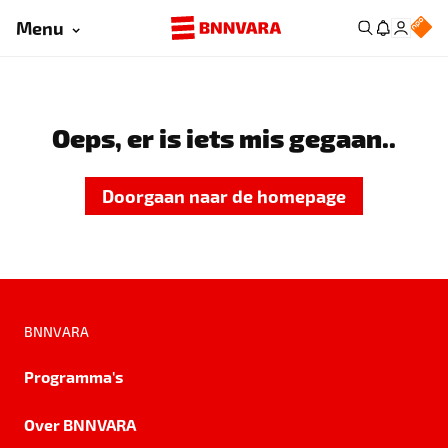
Menu
Oeps, er is iets mis gegaan..
Doorgaan naar de homepage
BNNVARA
Programma's
Over BNNVARA