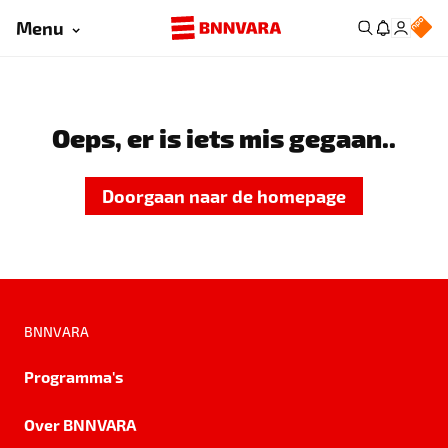
Menu
Oeps, er is iets mis gegaan..
Doorgaan naar de homepage
BNNVARA
Programma's
Over BNNVARA