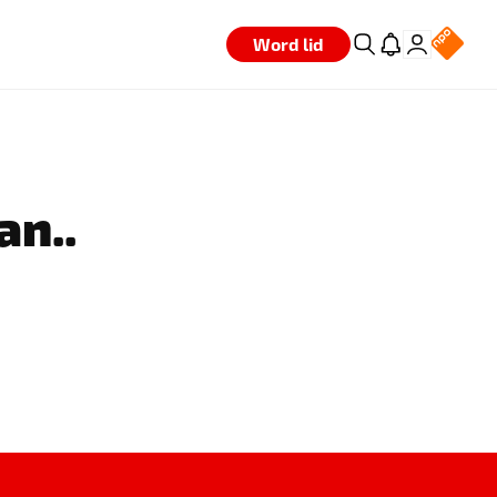
Word lid
an..