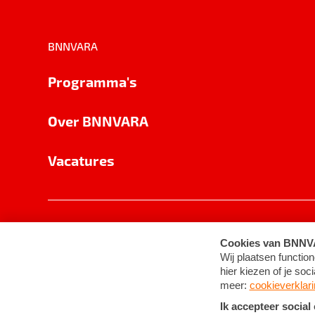
BNNVARA
Programma's
Over BNNVARA
Vacatures
Privacy
Cookie-instellingen
Algemene 