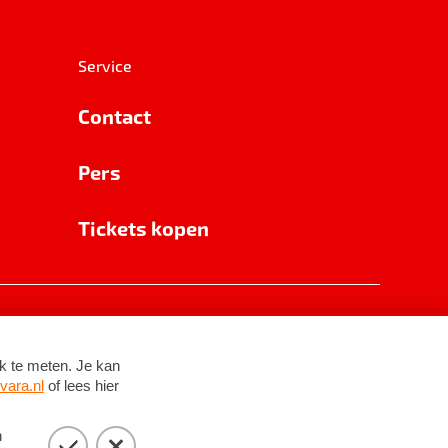
Service
Contact
Pers
Tickets kopen
RSIN 8531 62 402