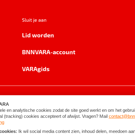
Sluit je aan
Lid worden
BNNVARA-account
VARAgids
voorwaarden
©
2026
BNNVARA