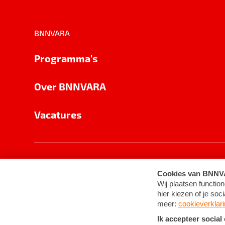
BNNVARA
Programma's
Over BNNVARA
Vacatures
Privacy
Cookie-instellingen
Algemene 