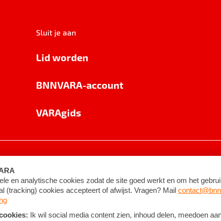
Sluit je aan
Lid worden
BNNVARA-account
VARAgids
voorwaarden
©
2026
BNNVARA