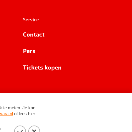
Service
Contact
Pers
Tickets kopen
RSIN 8531 62 402