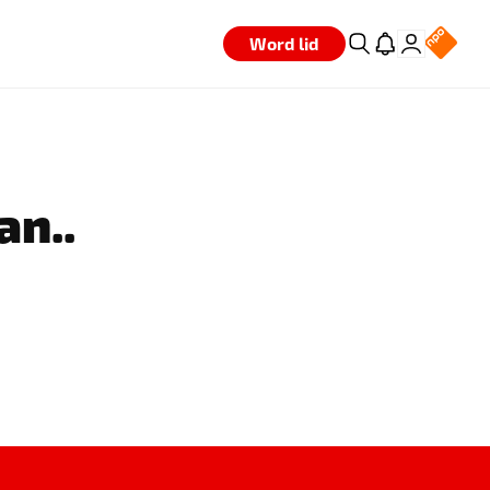
Word lid
an..