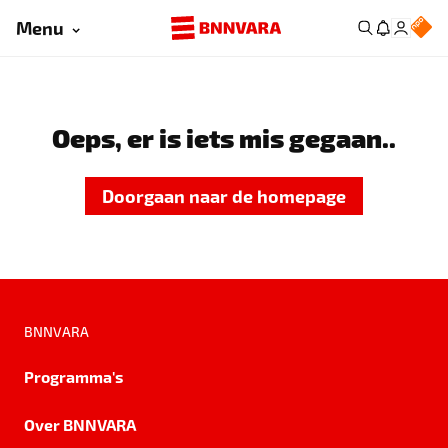
Menu
Oeps, er is iets mis gegaan..
Doorgaan naar de homepage
BNNVARA
Programma's
Over BNNVARA