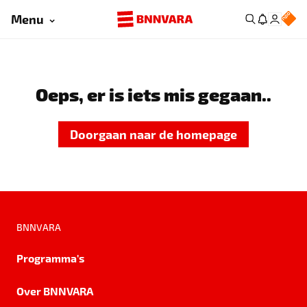
Menu
Oeps, er is iets mis gegaan..
Doorgaan naar de homepage
BNNVARA
Programma's
Over BNNVARA