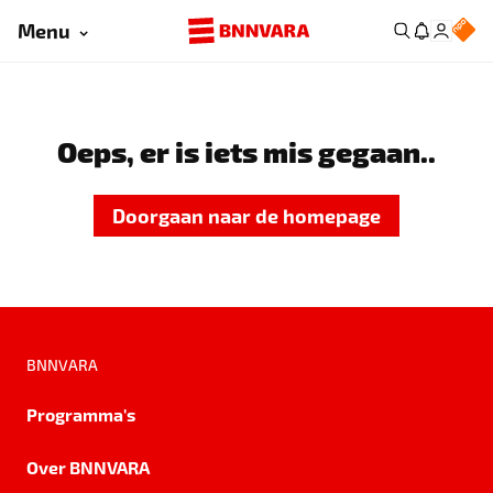
Menu
Oeps, er is iets mis gegaan..
Doorgaan naar de homepage
BNNVARA
Programma's
Over BNNVARA