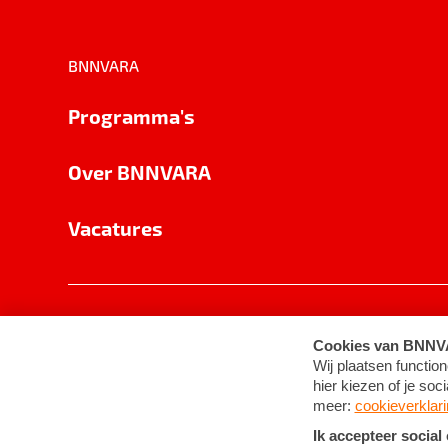
BNNVARA
Programma's
Over BNNVARA
Vacatures
Privacy
Cookie-instellingen
Algemene 