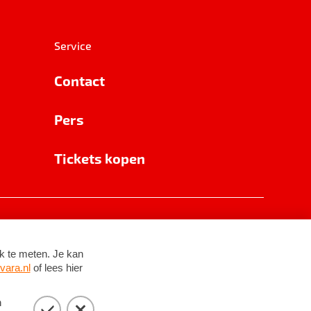
Service
Contact
Pers
Tickets kopen
RSIN 8531 62 402