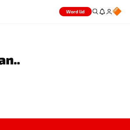
Word lid
an..