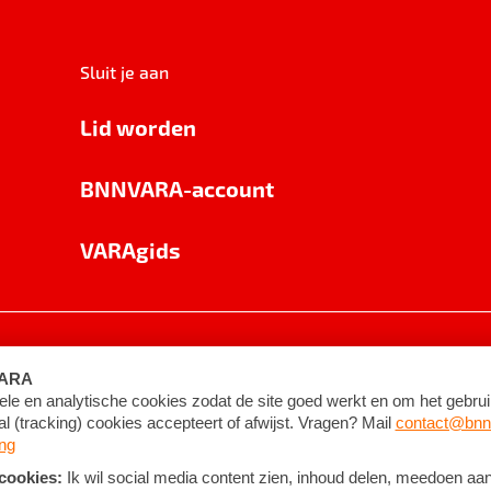
Sluit je aan
Lid worden
BNNVARA-account
VARAgids
voorwaarden
©
2026
BNNVARA