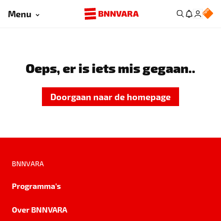
Menu
Oeps, er is iets mis gegaan..
Doorgaan naar de homepage
BNNVARA
Programma's
Over BNNVARA