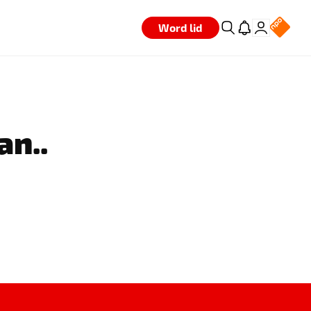
Word lid
an..