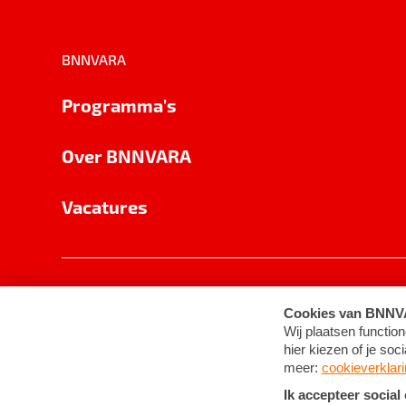
BNNVARA
Programma's
Over BNNVARA
Vacatures
Privacy
Cookie-instellingen
Algemene 