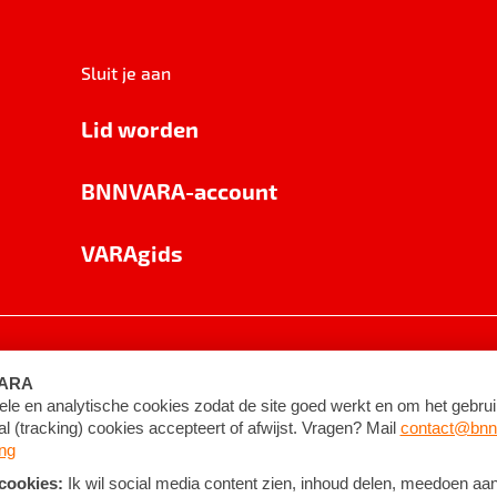
Sluit je aan
Lid worden
BNNVARA-account
VARAgids
voorwaarden
©
2026
BNNVARA