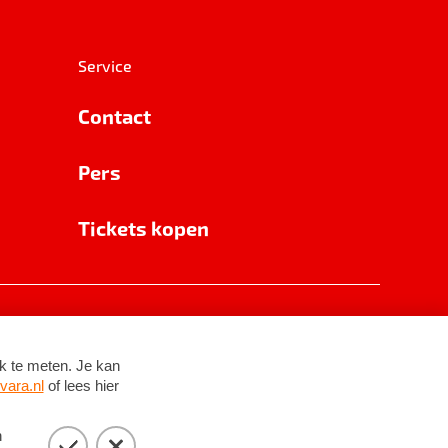
Service
Contact
Pers
Tickets kopen
RSIN 8531 62 402