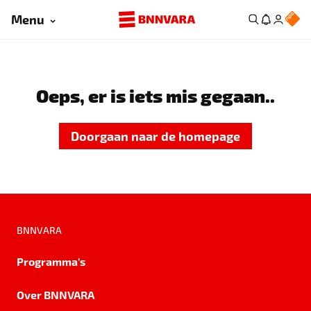
Menu
Oeps, er is iets mis gegaan..
Doorgaan naar de homepage
BNNVARA
Programma's
Over BNNVARA