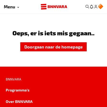
Menu
Oeps, er is iets mis gegaan..
Doorgaan naar de homepage
BNNVARA
Programma's
Over BNNVARA