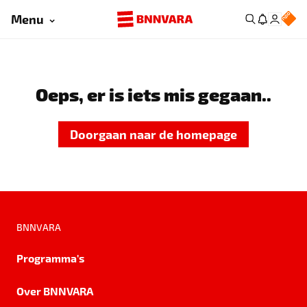
Menu
Oeps, er is iets mis gegaan..
Doorgaan naar de homepage
BNNVARA
Programma's
Over BNNVARA