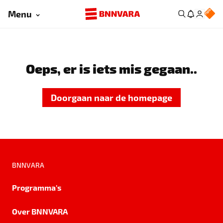
Menu
Oeps, er is iets mis gegaan..
Doorgaan naar de homepage
BNNVARA
Programma's
Over BNNVARA