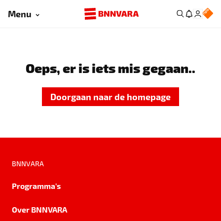
Menu
Oeps, er is iets mis gegaan..
Doorgaan naar de homepage
BNNVARA
Programma's
Over BNNVARA