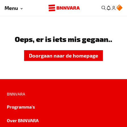
Menu
Oeps, er is iets mis gegaan..
Doorgaan naar de homepage
BNNVARA
Programma's
Over BNNVARA