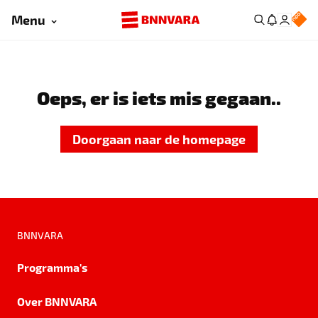
Menu
Oeps, er is iets mis gegaan..
Doorgaan naar de homepage
BNNVARA
Programma's
Over BNNVARA