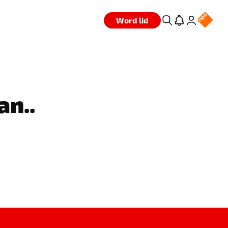
Word lid
an..