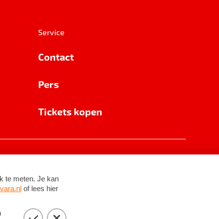
Service
Contact
Pers
Tickets kopen
RSIN 8531 62 402