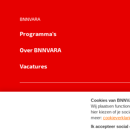
BNNVARA
Programma's
Over BNNVARA
Vacatures
Privacy
Cookie-instellingen
Algemene 