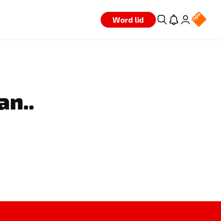
Word lid
an..