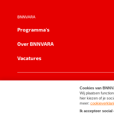
BNNVARA
Programma's
Over BNNVARA
Vacatures
Privacy
Cookie-instellingen
Algemene 