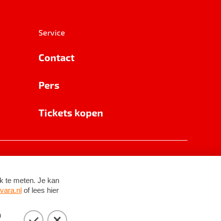
Service
Contact
Pers
Tickets kopen
RSIN 8531 62 402