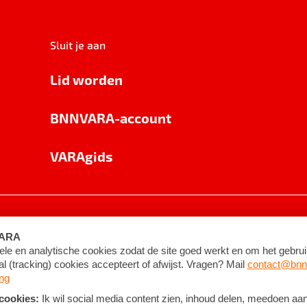
Sluit je aan
Lid worden
BNNVARA-account
VARAgids
voorwaarden
©
2026
BNNVARA