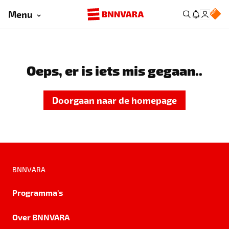
Menu
Oeps, er is iets mis gegaan..
Doorgaan naar de homepage
BNNVARA
Programma's
Over BNNVARA