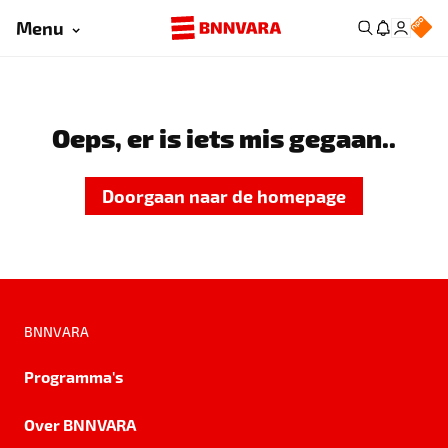
Menu
Oeps, er is iets mis gegaan..
Doorgaan naar de homepage
BNNVARA
Programma's
Over BNNVARA