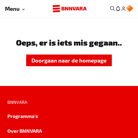
Menu
Oeps, er is iets mis gegaan..
Doorgaan naar de homepage
BNNVARA
Programma's
Over BNNVARA