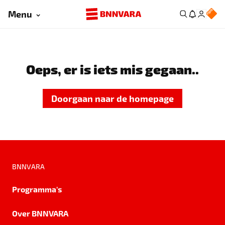
Menu
Oeps, er is iets mis gegaan..
Doorgaan naar de homepage
BNNVARA
Programma's
Over BNNVARA