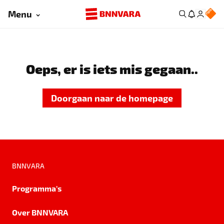
Menu
Oeps, er is iets mis gegaan..
Doorgaan naar de homepage
BNNVARA
Programma's
Over BNNVARA