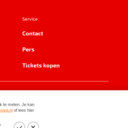
Service
Contact
Pers
Tickets kopen
RSIN 8531 62 402