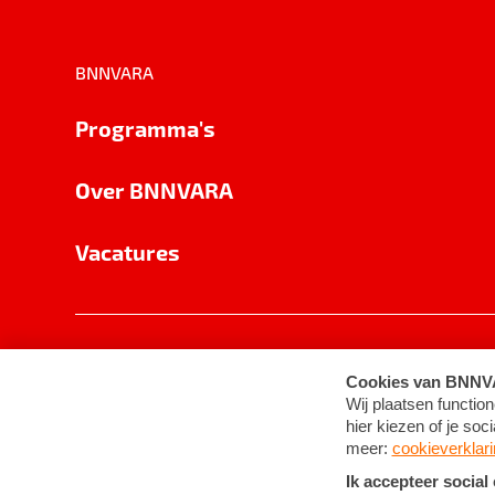
BNNVARA
Programma's
Over BNNVARA
Vacatures
Privacy
Cookie-instellingen
Algemene 