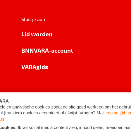
Sluit je aan
Lid worden
BNNVARA-account
VARAgids
voorwaarden
©
2026
BNNVARA