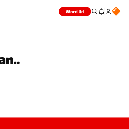
Word lid
an..