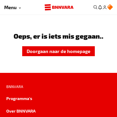
Menu
Oeps, er is iets mis gegaan..
Doorgaan naar de homepage
BNNVARA
Programma's
Over BNNVARA