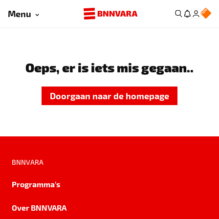
Menu
Oeps, er is iets mis gegaan..
Doorgaan naar de homepage
BNNVARA
Programma's
Over BNNVARA