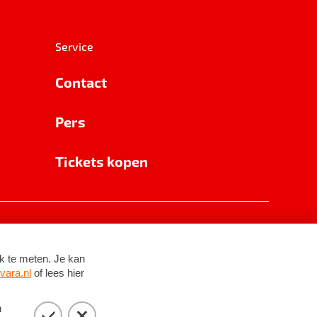
Service
Contact
Pers
Tickets kopen
RSIN 8531 62 402