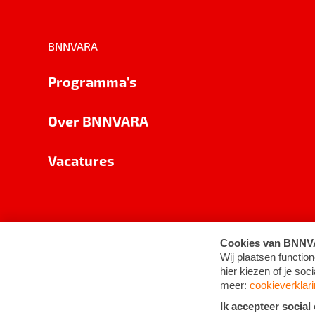
BNNVARA
Programma's
Over BNNVARA
Vacatures
Privacy
Cookie-instellingen
Algemene 