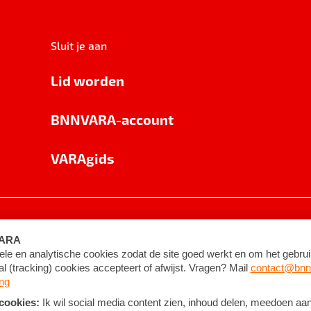
Sluit je aan
Lid worden
BNNVARA-account
VARAgids
voorwaarden
©
2026
BNNVARA