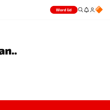
Word lid
an..