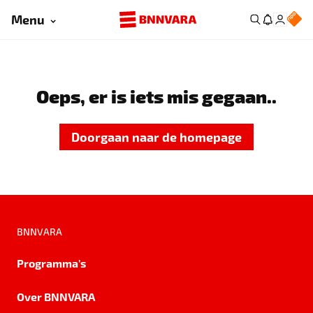
Menu
Oeps, er is iets mis gegaan..
Doorgaan naar de homepage
BNNVARA
Programma's
Over BNNVARA